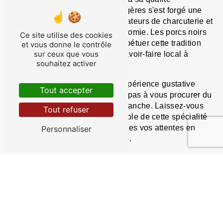
irréprochable, le Gascon de Surgères s'est forgé une
solide réputation auprès des amateurs de charcuterie et
des professionnels de la gastronomie. Les porcs noirs
Ce site utilise des cookies
de La Planche contribuent à perpétuer cette tradition
et vous donne le contrôle
sur ceux que vous
culinaire et à faire rayonner le savoir-faire local à
souhaitez activer
travers toute la région.
Ainsi, si vous recherchez une expérience gustative
Tout accepter
unique et authentique, n'hésitez pas à vous procurer du
Gascon des porcs noirs de La Planche. Laissez-vous
Tout refuser
séduire par la saveur incomparable de cette spécialité
artisanale qui saura combler toutes vos attentes en
Personnaliser
matière de charcuterie de qualité.
En savoir plus
Contactez-nous