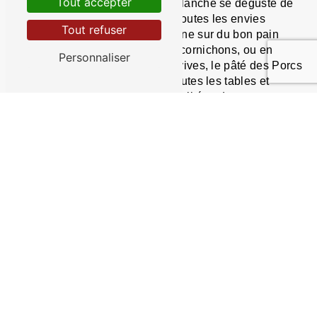
Tout accepter
Le pâté des Porcs Noirs de La Planche se déguste de
multiples façons pour satisfaire toutes les envies
Tout refuser
gourmandes. Que ce soit en tartine sur du bon pain
frais, en entrée accompagné de cornichons, ou en
Personnaliser
apéritif pour surprendre vos convives, le pâté des Porcs
Noirs de La Planche s'invite à toutes les tables et
garantit des moments de convivialité et de partage
inoubliables.
Alors, n'attendez plus pour découvrir le délicieux pâté
des Porcs Noirs de La Planche à Surgères et laissez-
vous séduire par son goût authentique et sa qualité
irréprochable. Faites confiance à une entreprise locale
engagée et passionnée qui saura ravir vos papilles et
vous faire voyager au cœur des saveurs traditionnelles
de la gastronomie française.
En savoir plus