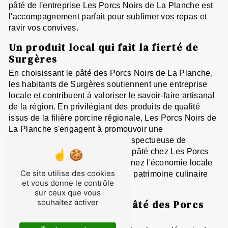
pâté de l'entreprise Les Porcs Noirs de La Planche est
l'accompagnement parfait pour sublimer vos repas et
ravir vos convives.
Un produit local qui fait la fierté de
Surgères
En choisissant le pâté des Porcs Noirs de La Planche,
les habitants de Surgères soutiennent une entreprise
locale et contribuent à valoriser le savoir-faire artisanal
de la région. En privilégiant des produits de qualité
issus de la filière porcine régionale, Les Porcs Noirs de
La Planche s'engagent à promouvoir une
consommation responsable et respectueuse de
l'environnement. En achetant du pâté chez Les Porcs
Noirs de La Planche, vous soutenez l'économie locale
Ce site utilise des cookies
et participez à la préservation du patrimoine culinaire
et vous donne le contrôle
de Surgères.
sur ceux que vous
souhaitez activer
Comment déguster le pâté des Porcs
Noirs de La Planche ?