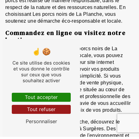
porcs est réalisé de manière responsable, dans le
respect de la nature et des ressources naturelles. En
choisissant Les porcs noirs de La Planche, vous
soutenez une démarche éco-responsable et locale.
Commandez en ligne ou visitez notre
boutique
Pour découvrir les produits des porcs noirs de La
Planche et soutenir l'économie locale, vous pouvez
passer commande en ligne sur leur site internet
Ce site utilise des cookies
et vous donne le contrôle
sécurisé. Vous pourrez ainsi recevoir vos produits
sur ceux que vous
directement chez vous, en toute simplicité. Si vous
souhaitez activer
préférez l'authenticité d'un point de vente physique,
n'hésitez pas à visiter la boutique située au cœur de
Surgères. L'équipe chaleureuse et professionnelle des
Tout accepter
porcs noirs de La Planche sera ravie de vous accueillir
Tout refuser
et de vous conseiller dans le choix de vos produits.
Personnaliser
Avec Les porcs noirs de La Planche, découvrez le
meilleur de la production locale à Surgères. Des
produits de qualité, respectueux de l'environnement et