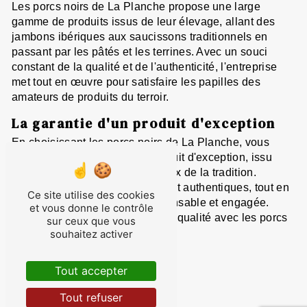
Les porcs noirs de La Planche propose une large
gamme de produits issus de leur élevage, allant des
jambons ibériques aux saucissons traditionnels en
passant par les pâtés et les terrines. Avec un souci
constant de la qualité et de l'authenticité, l'entreprise
met tout en œuvre pour satisfaire les papilles des
amateurs de produits du terroir.
La garantie d'un produit d'exception
En choisissant les porcs noirs de La Planche, vous
optez pour la garantie d'un produit d'exception, issu
d'un élevage local et respectueux de la tradition.
Savourez des saveurs uniques et authentiques, tout en
Ce site utilise des cookies
soutenant une agriculture responsable et engagée.
et vous donne le contrôle
Faites le choix du terroir et de la qualité avec les porcs
sur ceux que vous
noirs de La Planche.
souhaitez activer
Tout accepter
En savoir plus
Tout refuser